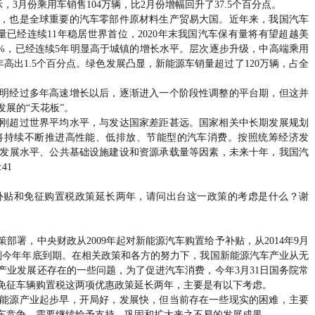
，3月份乘用车销售104万辆，比2月份增幅回升了37.5个百分点。
，也是全球重要的汽车零部件原材料生产贸易大国。近年来，我国汽车
已经连续11年稳居世界首位，2020年末我国汽车保有量将有望超越美
5%，已经连续5年明显高于城镇的增长水平。层次逐步升级，中高端乘用
年高出1.5个百分点。绿色发展凸显，新能源车销量超过了120万辆，占全
明经过多年高速增长以后，逐渐进入一个阶段性调整的平台期，但这并
展的“天花板”。
刚超过世界平均水平，与发达国家差距甚远。国家相关中长期发展规划
将持续不断推进高性能、低排放、节能型的汽车消费。按照统筹经济发
发展水平、公共基础设施建设和资源承载量等因素，未来十年，我国汽
41
补贴和免征购置税政策延长两年，请问出台这一政策的考虑是什么？谢
署，中央财政从2009年起对新能源汽车购置给予补贴，从2014年9月
划今年年底到期。在相关政策和各方的努力下，我国新能源汽车产业从无
产业发展还存在的一些问题，为了促进汽车消费，今年3月31日国务院常
免征车辆购置税这两项优惠政策延长两年，主要是有以下考虑。
能源产业起步早，开局好，发展快，但当前存在一些现实的困难，主要
车竞争，需要继续给予支持，巩固和扩大来之不易的发展成果。