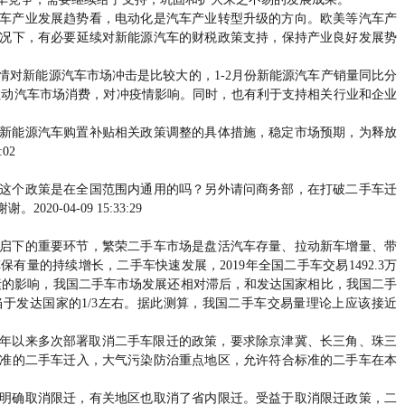
车产业发展趋势看，电动化是汽车产业转型升级的方向。欧美等汽车产
况下，有必要延续对新能源汽车的财税政策支持，保持产业良好发展势
情对新能源汽车市场冲击是比较大的，1-2月份新能源汽车产销量同比分
助于拉动汽车市场消费，对冲疫情影响。同时，也有利于支持相关行业和企业
新能源汽车购置补贴相关政策调整的具体措施，稳定市场预期，为释放
02
这个政策是在全国范围内通用的吗？另外请问商务部，在打破二手车迁
-04-09 15:33:29
启下的重要环节，繁荣二手车市场是盘活汽车存量、拉动新车增量、带
量的持续增长，二手车快速发展，2019年全国二手车交易1492.3万
素的影响，我国二手车市场发展还相对滞后，和发达国家相比，我国二手
于发达国家的1/3左右。据此测算，我国二手车交易量理论上应该接近
16年以来多次部署取消二手车限迁的政策，要求除京津冀、长三角、珠三
准的二手车迁入，大气污染防治重点地区，允许符合标准的二手车在本
经明确取消限迁，有关地区也取消了省内限迁。受益于取消限迁政策，二