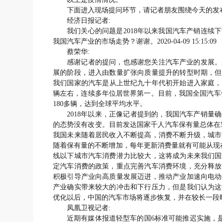
下面进入现场提问环节，请记者朋友围绕今天的发布主题提
经济日报记者:
我们关心的问题是2018年以来我国汽车产销连
我国汽车产业的市场走势？谢谢。2020-04-09 15:15:09
蔡荣华:
感谢记者的提问，也感谢您关注汽车产业的发展。
展的阶段，进入由数量扩张向质量提升的转型时期，但
我们国家的汽车是从上世纪九十年代初开始进入家庭，
辆左右，连续多年位居世界第一。目前，我国全国汽车保
180多辆，达到全球平均水平。
2018年以来，正像记者提到的，我国汽车产销
的态势没有改变。目前发达国家千人汽车保有量总体在5
我国未来随着居民收入不断提高，消费不断升级，城市
随着保有量的不断增加，每年更新消费量就有可能从现在
线以下城市汽车消费潜力比较大，这将成为未来我们国
定汽车消费的政策，重点完善汽车消费环境，充分释放
积极引导产业向高质量发展迈进，推动产业加速向电动
产业确实带来较大的冲击和下行压力，但是我们认为这
优化以后，中国的汽车市场将逐步恢复，并在较长一段时间内保持稳
凤凰卫视记者:
近期有媒体报道轻型车的国6标准可能推迟实施，是否