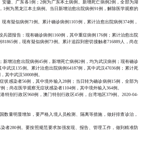
江、安徽、广东各1例；2例为广东本土病例。新增死亡病例2例，全部为湖
例，1例为黑龙江本土病例。当日新增治愈出院病例91例，解除医学观察的
；现有疑似病例71例。累计确诊病例1103例，累计治愈出院病例374例，
设兵团报告：现有确诊病例1160例，其中重症病例176例；累计治愈出院
例81865例，现有疑似病例73例。累计追踪到密切接触者716889人，尚在
；新增治愈出院病例45例，新增死亡病例2例，均为武汉病例；现有确诊
其中武汉135例。累计治愈出院病例64187例，其中武汉47036例；累计死
例，其中武汉50008例。
状感染者56例，其中境外输入28例；当日转为确诊病例15例，全部为
例；尚在医学观察无症状感染者1104例，其中境外输入364例。
别行政区960例，澳门特别行政区45例，台湾地区379例。2020-04-
国数量明显增加，要严格入境人员检测、隔离等措施，做好排查诊治，
感染者280例。要按照规范要求加强发现、报告、管理工作，做到精准防