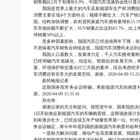
销售额比2月下旬增长8.9%，中国汽车流通协会统计显示
我国是世界上最大的汽车及新能源车生产和消费国
消费主要呈现4个方面特点：规模不断壮大，汽车产销量
国。结构加快调整，农村居民家庭汽车拥有量增长15.
车市场份额不断扩大，SUV销量占比达到43.7%，比上
球销量50%以上。
受多种因素影响，我国汽车已经连续两年下降，表
不意味着汽车销售会持续走低，我国汽车消费尚未达到发
我国人口基数大，发展潜力足，千人汽车拥有量刚
已经明确汽车低碳化、信息化、智能化的发展方向，
展、环境保护和交通出行三方面的要求，综合考虑经济
车消费还有非常大的发展空间。谢谢。2020-04-09 15:25:
新民晚报记者:
近期国务院常务会议明确，将新能源汽车的购置
谢。2020-04-09 15:31:41
孙光奇:
谢谢记者的关注和提问。按照党中央、国务院的决策部
1日开始免征新能源汽车的车辆购置税，这两项政策计
到有逐步壮大，已经连续五年产销量世界第一位。针对
务会议确定，将今年年底到期的新能源汽车购置补贴和
一是助力解决问题，推动产业高质量发展。我国新
表现在新能源汽车制造成本还比较高，难以与传统燃油