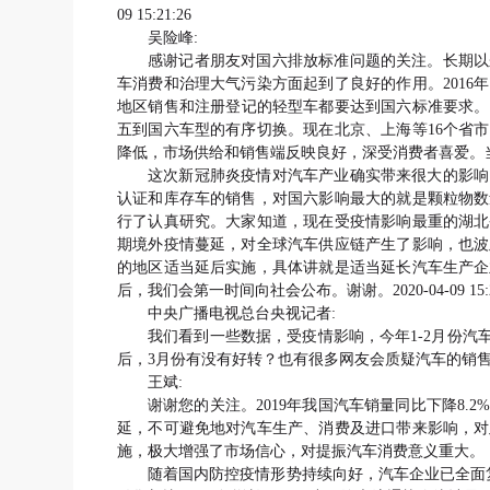
09 15:21:26
吴险峰:
感谢记者朋友对国六排放标准问题的关注。长期以
车消费和治理大气污染方面起到了良好的作用。2016
地区销售和注册登记的轻型车都要达到国六标准要求。
五到国六车型的有序切换。现在北京、上海等16个省
降低，市场供给和销售端反映良好，深受消费者喜爱。
这次新冠肺炎疫情对汽车产业确实带来很大的影响
认证和库存车的销售，对国六影响最大的就是颗粒物数
行了认真研究。大家知道，现在受疫情影响最重的湖北
期境外疫情蔓延，对全球汽车供应链产生了影响，也波
的地区适当延后实施，具体讲就是适当延长汽车生产企
后，我们会第一时间向社会公布。谢谢。2020-04-09 15:2
中央广播电视总台央视记者:
我们看到一些数据，受疫情影响，今年1-2月份汽
后，3月份有没有好转？也有很多网友会质疑汽车的销售量会不会持
王斌:
谢谢您的关注。2019年我国汽车销量同比下降8
延，不可避免地对汽车生产、消费及进口带来影响，对
施，极大增强了市场信心，对提振汽车消费意义重大。
随着国内防控疫情形势持续向好，汽车企业已全面