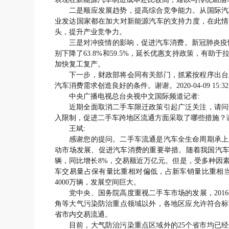
二是顺应发展趋势，提高综合竞争能力。从国际汽
业发达国家都在加大对新能源汽车的支持力度，在此情
头，提升产业竞争力。
三是对冲疫情的影响，促进汽车消费。新冠肺炎疫
别下降了63.8%和59.5%，延长优惠支持政策，有
加快复工复产。
下一步，财政部将会同有关部门，抓紧按程序出台
汽车消费需求创造良好的条件。谢谢。2020-04-09 15:32:
中央广播电视总台央视中文国际频道记者:
近期全面取消二手车限迁政策引起广泛关注，请问
入限制，促进二手车跨地区流通方面采取了哪些措施？谢谢。2020
王斌:
感谢您的提问。二手车流通是汽车全生命周期承上
动市场发展、促进汽车消费的重要举措。随着我国汽车保有
辆，同比增长8%，交易额近万亿元。但是，受多种因
车交易量占保有量比重相对偏低，占新车销量比重相当
4000万辆，发展空间巨大。
党中央、国务院高度重视二手车市场的发展，20
角等大气污染防治重点领域以外，各地区应允许符合标
省市内交易流通。
目前，大气防治污染重点区域外的25个省市均已