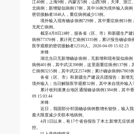
江40例，上海9例，内蒙古5例，山西3例，天津、浙
北病例；新增疑似病例17例，其中16例为境外输入病
密切接触者1848人，重症病例减少13例。
境外输入现有确诊病例729例，其中重症病例31例
无死亡病例。
截至4月8日24时，据各省（区、市）和新疆生产建
病例77370例，累计死亡病例3335例，累计报告确诊病
医学观察的密切接触者12510人。2020-04-09 15:02:23
米锋:
湖北当日无新增确诊病例，无新增和现有疑似病例
病例401例，其中武汉398例，这里面重症病例137例，
亡病例3215例，其中武汉2574例；累计确诊病例67803
各省（区、市）和新疆生产建设兵团报告：新增无症
境外输入；当日解除医学观察32例，其中来自境外输入7
累计收到港澳台地区通报确诊病例1384例，其中香港特
09 15:03:44
米锋:
近日，我国部分邻国确诊病例数增长较快，输入我
最大限度减少关联本地病例。
4月1日以来，有17个省份报告了本土新增无症状
控。
以上是疫情情况。